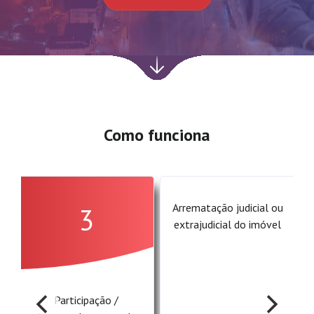
Próxima
seção
Como funciona
a
Arrematação judicial ou
3
s
extrajudicial do imóvel
Participação /