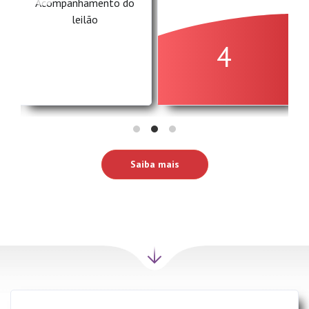
Acompanhamento do
leilão
4
Saiba mais
Próxima
seção